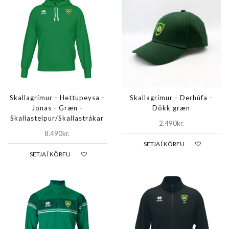
Skallagrímur - Hettupeysa -
Skallagrímur - Derhúfa -
Jonas - Græn -
Dökk græn
Skallastelpur/Skallastrákar
2.490kr.
8.490kr.
SETJA Í KÖRFU
SETJA Í KÖRFU