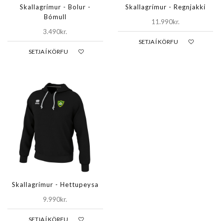
Skallagrímur - Bolur -
Skallagrímur - Regnjakki
Bómull
11.990kr.
3.490kr.
SETJA Í KÖRFU
SETJA Í KÖRFU
Skallagrímur - Hettupeysa
9.990kr.
SETJA Í KÖRFU