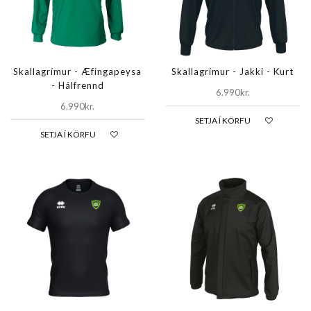
Skallagrímur - Æfingapeysa
Skallagrímur - Jakki - Kurt
- Hálfrennd
6.990kr.
6.990kr.
SETJA Í KÖRFU
SETJA Í KÖRFU