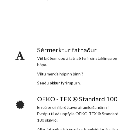
Sérmerktur fatnaður
Við bjóðum upp á fatnað fyrir einstaklinga og
hópa.
Viltu merkja hópinn þinn ?
Sendu okkur fyrirspurn.
OEKO - TEX ® Standard 100
Erreà er eini íþróttavöruframleiðandinn í
Evrópu til að uppfylla OEKO-TEX ® Standard
100 skilyrði.
Allur fatnaður frá Erreà er framleiddur án allra